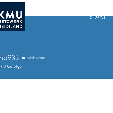
START
and935
Administrator
935
0
Gefolgt