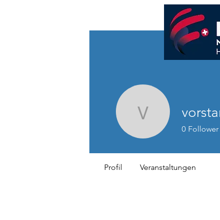
vorst
vorstand
0
Follower
Profil
Veranstaltungen